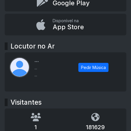
Google Play
Disponível na
App Store
Locutor no Ar
...
Pedir Música
...
...
Visitantes
1
181629