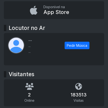
Disponível na
App Store
Locutor no Ar
...
Pedir Música
...
...
Visitantes
2
183513
Online
Visitas